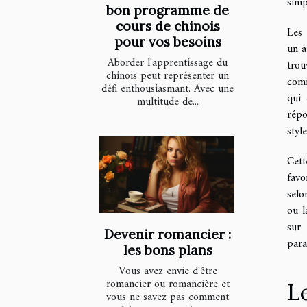
simp
bon programme de
cours de chinois
Les 
pour vos besoins
un a
Aborder l'apprentissage du
trou
chinois peut représenter un
comm
défi enthousiasmant. Avec une
qui 
multitude de...
répo
style
Cett
favo
selo
ou l
sur 
Devenir romancier :
para
les bons plans
Vous avez envie d'être
romancier ou romancière et
Le
vous ne savez pas comment