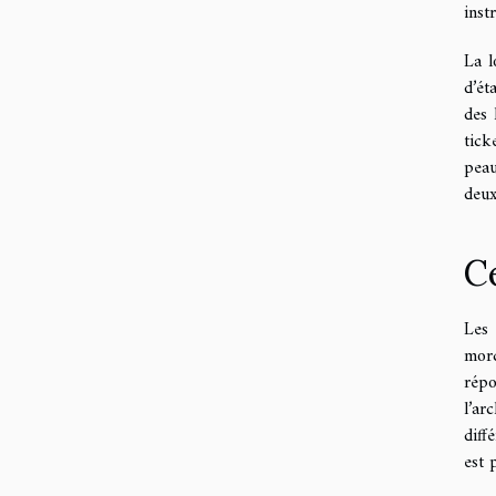
inst
La l
d’ét
des 
tick
peau
deux
C
Les 
morc
répo
l’ar
diff
est 