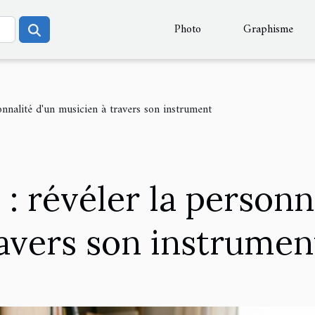
Photo
Graphisme
sonnalité d'un musicien à travers son instrument
 : révéler la personn
avers son instrumen