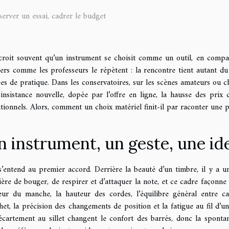
server un essai, cadrer le budget
roit souvent qu’un instrument se choisit comme un outil, en compara
iers comme les professeurs le répètent : la rencontre tient autant d
es de pratique. Dans les conservatoires, sur les scènes amateurs ou ch
insistance nouvelle, dopée par l’offre en ligne, la hausse des prix 
itionnels. Alors, comment un choix matériel finit-il par raconter une 
n instrument, un geste, une id
’entend au premier accord. Derrière la beauté d’un timbre, il y a u
ère de bouger, de respirer et d’attaquer la note, et ce cadre façonne l
eur du manche, la hauteur des cordes, l’équilibre général entre ca
chet, la précision des changements de position et la fatigue au fil d’u
’écartement au sillet changent le confort des barrés, donc la spont