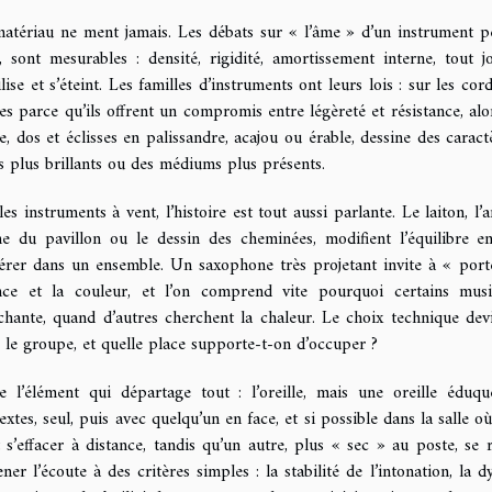
atériau ne ment jamais. Les débats sur « l’âme » d’un instrument pe
s, sont mesurables : densité, rigidité, amortissement interne, tout
ilise et s’éteint. Les familles d’instruments ont leurs lois : sur les co
les parce qu’ils offrent un compromis entre légèreté et résistance, alo
e, dos et éclisses en palissandre, acajou ou érable, dessine des caract
s plus brillants ou des médiums plus présents.
les instruments à vent, l’histoire est tout aussi parlante. Le laiton, l’a
e du pavillon ou le dessin des cheminées, modifient l’équilibre e
sérer dans un ensemble. Un saxophone très projetant invite à « port
ce et la couleur, et l’on comprend vite pourquoi certains musi
chante, quand d’autres cherchent la chaleur. Le choix technique dev
 le groupe, et quelle place supporte-t-on d’occuper ?
e l’élément qui départage tout : l’oreille, mais une oreille éduq
extes, seul, puis avec quelqu’un en face, et si possible dans la salle où
 s’effacer à distance, tandis qu’un autre, plus « sec » au poste, se 
ner l’écoute à des critères simples : la stabilité de l’intonation, la