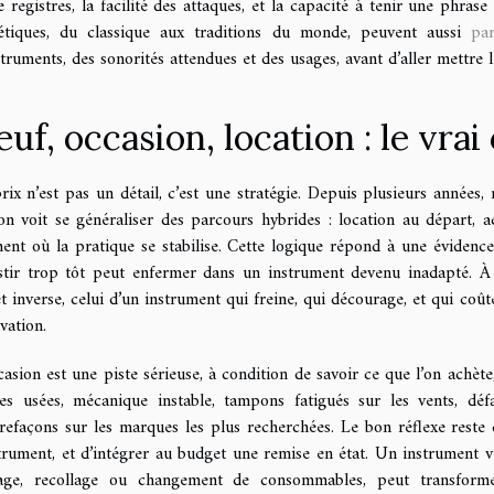
e registres, la facilité des attaques, et la capacité à tenir une phra
étiques, du classique aux traditions du monde, peuvent aussi
par
struments, des sonorités attendues et des usages, avant d’aller mettre le
uf, occasion, location : le vrai
rix n’est pas un détail, c’est une stratégie. Depuis plusieurs années
’on voit se généraliser des parcours hybrides : location au départ,
nt où la pratique se stabilise. Cette logique répond à une évidence 
stir trop tôt peut enfermer dans un instrument devenu inadapté. À
fet inverse, celui d’un instrument qui freine, qui décourage, et qui co
vation.
casion est une piste sérieuse, à condition de savoir ce que l’on achète, 
tes usées, mécanique instable, tampons fatigués sur les vents, déf
refaçons sur les marques les plus recherchées. Le bon réflexe reste 
strument, et d’intégrer au budget une remise en état. Un instrument
age, recollage ou changement de consommables, peut transforme