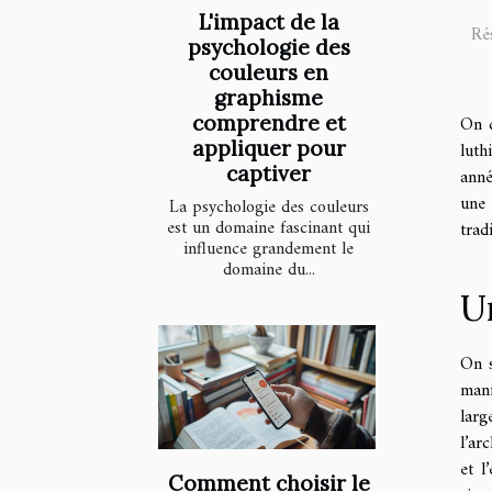
L'impact de la
Ré
psychologie des
couleurs en
graphisme
comprendre et
On c
appliquer pour
luth
captiver
anné
une 
La psychologie des couleurs
est un domaine fascinant qui
trad
influence grandement le
domaine du...
U
On s
mani
larg
l’ar
et l
Comment choisir le