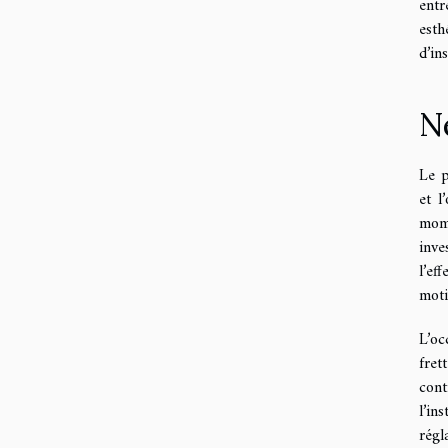
entr
esth
d’in
Ne
Le p
et l
mome
inve
l’ef
moti
L’oc
fret
cont
l’in
régl