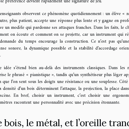
le préférence devient rapidement une signature de jeu.
enseignants observent ce phénomène quotidiennement : un élève « ne
utre, plus patient, accepte une réponse plus lente et y gagne en profon
ve un modèle qui pardonne ses attaques franches. Dans les faits, le ch
ent on écoute et comment on se projette, car un instrument qui rép
demande du temps encourage la construction. Ce n’est pas qu’une 
nse sonore, la dynamique possible et la stabilité d’accordage orien
.
e idée s’étend bien au-delà des instruments classiques. Dans les 
rise le phrasé « pianistique », tandis qu’un synthétiseur plus léger app
n que l’on sent sous les doigts une résistance ou une souplesse. Côté p
a densité d’un bois déterminent l’attaque, la projection, la place d
scène. En bref, choisir un instrument, c’est choisir une ergonom
mètres racontent une personnalité avec une précision étonnante.
 bois, le métal, et l’oreille tra