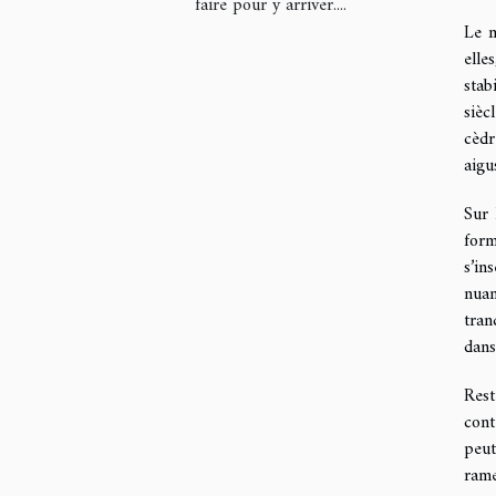
faire pour y arriver....
Le m
elle
stab
sièc
cèdr
aigu
Sur 
form
s’in
nuan
tran
dans
Rest
cont
peut
rame