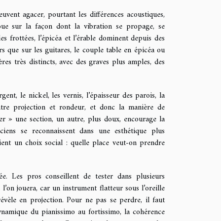
uvent agacer, pourtant les différences acoustiques,
 joue sur la façon dont la vibration se propage, se
rdes frottées, l’épicéa et l’érable dominent depuis des
rs que sur les guitares, le couple table en épicéa ou
ères très distincts, avec des graves plus amples, des
rgent, le nickel, les vernis, l’épaisseur des parois, la
ntre projection et rondeur, et donc la manière de
er » une section, un autre, plus doux, encourage la
ciens se reconnaissent dans une esthétique plus
ient un choix social : quelle place veut-on prendre
uée. Les pros conseillent de tester dans plusieurs
 l’on jouera, car un instrument flatteur sous l’oreille
révèle en projection. Pour ne pas se perdre, il faut
 dynamique du pianissimo au fortissimo, la cohérence