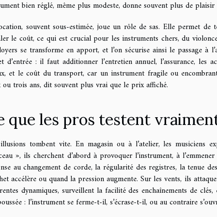
rument bien réglé, même plus modeste, donne souvent plus de plaisir
ocation, souvent sous-estimée, joue un rôle de sas. Elle permet de t
aler le coût, ce qui est crucial pour les instruments chers, du violonc
loyers se transforme en apport, et l’on sécurise ainsi le passage à 
et d’entrée : il faut additionner l’entretien annuel, l’assurance, les a
x, et le coût du transport, car un instrument fragile ou encombrant
 ou trois ans, dit souvent plus vrai que le prix affiché.
e que les pros testent vraimen
illusions tombent vite. En magasin ou à l’atelier, les musiciens
eau », ils cherchent d’abord à provoquer l’instrument, à l’emmener da
nse au changement de corde, la régularité des registres, la tenue des
chet accélère ou quand la pression augmente. Sur les vents, ils attaquent
érentes dynamiques, surveillent la facilité des enchaînements de clés,
poussée : l’instrument se ferme-t-il, s’écrase-t-il, ou au contraire s’ou